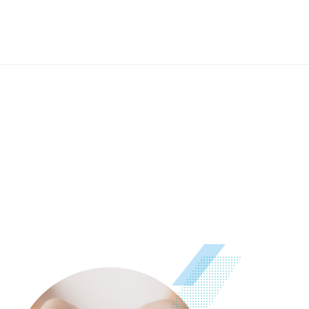
사진
문서