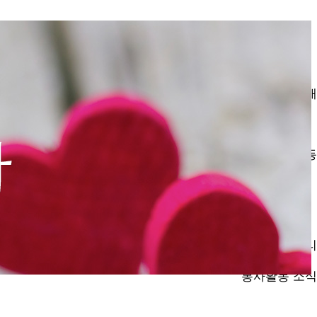
사회봉사지원센터 소개
센
조
찾아오
봉사활동
봉사활
봉사활
신청결
선행학
외부봉
봉사동아리
동아리 소개 
봉사활동 소식
행
보