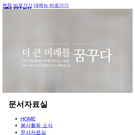
본문 바로가기
대메뉴 바로가기
한밭대
사회봉사지원센터
학교
전체메뉴
문서자료실
HOME
봉사활동 소식
문서자료실